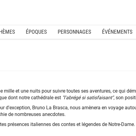
HÈMES
ÉPOQUES
PERSONNAGES
ÉVÉNEMENTS
de mille et une nuits pour suivre toutes ses aventures, ce qui d
hique dont notre cathédrale est
"l'abrégé si satisfaisant"
, son posit
eur d'exception, Bruno La Brasca, nous amènera en voyage autour 
richie de nombreuses anecdotes.
ntes présences italiennes des contes et légendes de Notre-Dame.