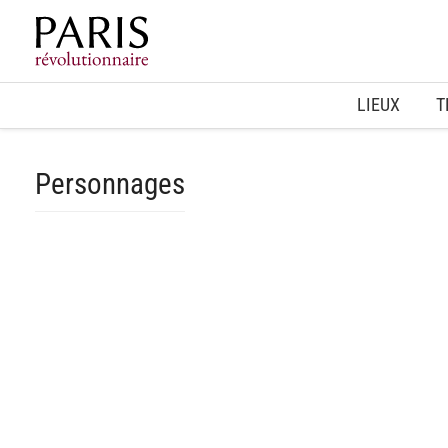
Home
LIEUX
T
Personnages
spinner.loading