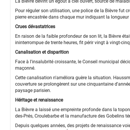
La Bièvre devint un égout à ciel ouvert, source de maladi
Pour réguler son utilisation, une police de la Bièvre fut
pierre encastrée dans chaque mur indiquant la longueur de 
Crues dévastatrices
En raison de la faible profondeur de son lit, la Bièvre ét
ininterrompue de trente heures, fit périr vingt à vingt-
Canalisation et disparition
Face à l'insalubrité croissante, le Conseil municipal déc
maçonné.
Cette canalisation n'améliora guère la situation. Haussma
couverture se prolongèrent sur une cinquantaine d'années
paysage parisien.
Héritage et renaissance
La Bièvre a laissé une empreinte profonde dans la toponym
des-Prés, Croulebarbe et la manufacture des Gobelins tém
Depuis quelques années, des projets de renaissance voie