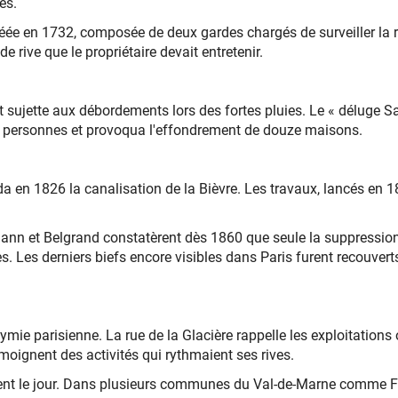
es.
 créée en 1732, composée de deux gardes chargés de surveiller la r
rive que le propriétaire devait entretenir.​
ait sujette aux débordements lors des fortes pluies. Le « déluge S
cinq personnes et provoqua l'effondrement de douze maisons.
ida en 1826 la canalisation de la Bièvre. Les travaux, lancés en 
nn et Belgrand constatèrent dès 1860 que seule la suppression de 
. Les derniers biefs encore visibles dans Paris furent recouverts
ie parisienne. La rue de la Glacière rappelle les exploitations o
oignent des activités qui rythmaient ses rives.​
nt le jour. Dans plusieurs communes du Val-de-Marne comme Fres