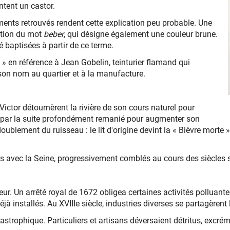
ntent un castor.
sements retrouvés rendent cette explication peu probable. Une
ation du mot
beber
, qui désigne également une couleur brune.
é baptisées à partir de ce terme.
 » en référence à Jean Gobelin, teinturier flamand qui
 son nom au quartier et à la manufacture.
Victor détournèrent la rivière de son cours naturel pour
fut par la suite profondément remanié pour augmenter son
oublement du ruisseau : le lit d'origine devint la « Bièvre morte 
ents avec la Seine, progressivement comblés au cours des siècles 
abeur. Un arrêté royal de 1672 obligea certaines activités polluant
déjà installés. Au XVIIIe siècle, industries diverses se partagèrent l
tastrophique. Particuliers et artisans déversaient détritus, excré