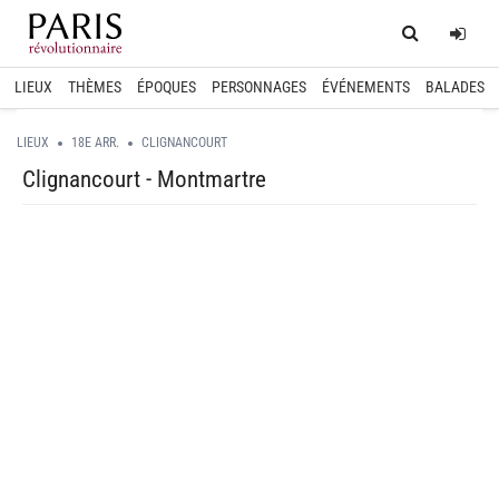
Home
Log
LIEUX
THÈMES
ÉPOQUES
PERSONNAGES
ÉVÉNEMENTS
BALADES
LIEUX
18E ARR.
CLIGNANCOURT
Clignancourt - Montmartre
spinner.loading