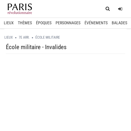
Home
Log
LIEUX
THÈMES
ÉPOQUES
PERSONNAGES
ÉVÉNEMENTS
BALADES
LIEUX
7E ARR.
ÉCOLE MILITAIRE
École militaire - Invalides
spinner.loading