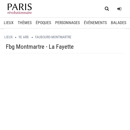
Home
Log
LIEUX
THÈMES
ÉPOQUES
PERSONNAGES
ÉVÉNEMENTS
BALADES
LIEUX
9E ARR.
FAUBOURG-MONTMARTRE
Fbg Montmartre - La Fayette
spinner.loading