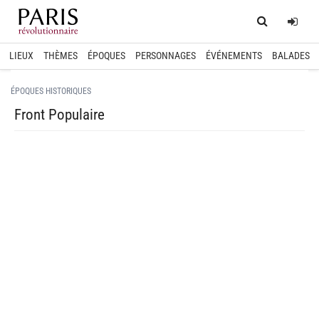
Home
Log
LIEUX
THÈMES
ÉPOQUES
PERSONNAGES
ÉVÉNEMENTS
BALADES
ÉPOQUES HISTORIQUES
Front Populaire
spinner.loading
spinner.loading