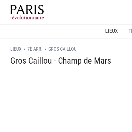
Home
LIEUX
T
LIEUX
7E ARR.
GROS CAILLOU
Gros Caillou - Champ de Mars
spinner.loading