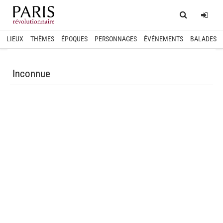
Home
Log
LIEUX
THÈMES
ÉPOQUES
PERSONNAGES
ÉVÉNEMENTS
BALADES
Inconnue
spinner.loading