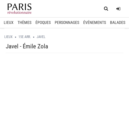
Home
Log
LIEUX
THÈMES
ÉPOQUES
PERSONNAGES
ÉVÉNEMENTS
BALADES
LIEUX
15E ARR.
JAVEL
Javel - Émile Zola
spinner.loading