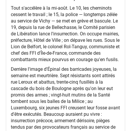
Tout s'accélère à la mi-août. Le 10, les cheminots
cessent le travail ; le 15, la police — longtemps zélée
au service de Vichy — se met en grève et bascule. Le
19, depuis la rue de Bellechasse, le Comité parisien
de Libération lance l'insurrection. On occupe mairies,
préfecture, Hôtel de Ville ; on dépave les rues. Sous le
Lion de Belfort, le colonel Rol-Tanguy, communiste et
chef des FFI d'Île-de-France, commande des
combattants mieux pourvus en courage qu'en fusils.
Derrière l'image d'Épinal des barricades joyeuses, la
semaine est meurtrière. Sept résistants sont attirés
rue Leroux et abattus, trente-cinq fusillés à la
cascade du bois de Boulogne après qu'on leur eut
promis des armes ; vingt-huit mutins de la Santé
tombent sous les balles de la Milice ; au
Luxembourg, six jeunes FFI creusent leur fosse avant
d'être exécutés. Beaucoup auraient pu vivre :
insurrection précoce, armement dérisoire, pièges
tendus par des provocateurs français au service de