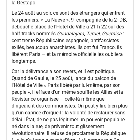
la Gestapo.
Le 24 août au soir, ce sont des étrangers qui entrent
les premiers. « La Nueve », 9ᵉ compagnie de la 2ᵉ DB,
débouche place de l'Hôtel de Ville à 21 h 22 sur des
half-tracks nommés
Guadalajara
,
Teruel
,
Guernica
:
cent trente Républicains espagnols, antifascistes
exilés, beaucoup anarchistes. Ils ont fui Franco, ils
libèrent Paris — et la mémoire officielle les oubliera
longtemps.
Car la délivrance a son revers, et il est politique.
Quand de Gaulle, le 25 août, lance du balcon de
l'Hôtel de Ville « Paris libéré par lui-même, par son
peuple », il efface d'un même souffle les Alliés
et
la
Résistance organisée — celle-là même que
dirigeaient des communistes. On peut y lire bien plus
qu'un caprice d'orgueil : la volonté de restaurer sans
délai l'État, de ne pas légitimer un pouvoir populaire
né dans la rue, de prévenir tout glissement
révolutionnaire. Il refuse de proclamer la République