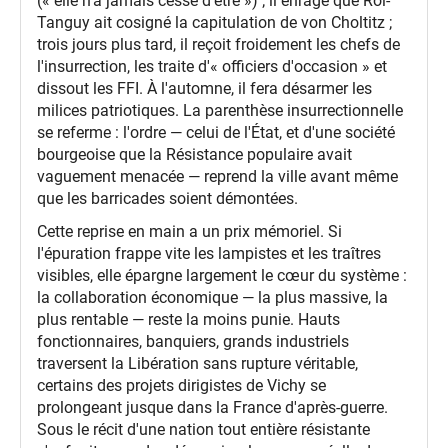
(« elle n'a jamais cessé d'être ») ; il enrage que Rol-
Tanguy ait cosigné la capitulation de von Choltitz ;
trois jours plus tard, il reçoit froidement les chefs de
l'insurrection, les traite d'« officiers d'occasion » et
dissout les FFI. À l'automne, il fera désarmer les
milices patriotiques. La parenthèse insurrectionnelle
se referme : l'ordre — celui de l'État, et d'une société
bourgeoise que la Résistance populaire avait
vaguement menacée — reprend la ville avant même
que les barricades soient démontées.
Cette reprise en main a un prix mémoriel. Si
l'épuration frappe vite les lampistes et les traîtres
visibles, elle épargne largement le cœur du système :
la collaboration économique — la plus massive, la
plus rentable — reste la moins punie. Hauts
fonctionnaires, banquiers, grands industriels
traversent la Libération sans rupture véritable,
certains des projets dirigistes de Vichy se
prolongeant jusque dans la France d'après-guerre.
Sous le récit d'une nation tout entière résistante