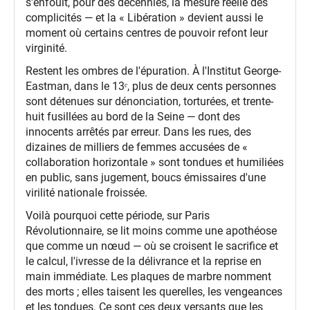
s'enfouit, pour des décennies, la mesure réelle des
complicités — et la « Libération » devient aussi le
moment où certains centres de pouvoir refont leur
virginité.
Restent les ombres de l'épuration. À l'Institut George-
Eastman, dans le 13ᵉ, plus de deux cents personnes
sont détenues sur dénonciation, torturées, et trente-
huit fusillées au bord de la Seine — dont des
innocents arrêtés par erreur. Dans les rues, des
dizaines de milliers de femmes accusées de «
collaboration horizontale » sont tondues et humiliées
en public, sans jugement, boucs émissaires d'une
virilité nationale froissée.
Voilà pourquoi cette période, sur Paris
Révolutionnaire, se lit moins comme une apothéose
que comme un nœud — où se croisent le sacrifice et
le calcul, l'ivresse de la délivrance et la reprise en
main immédiate. Les plaques de marbre nomment
des morts ; elles taisent les querelles, les vengeances
et les tondues. Ce sont ces deux versants que les