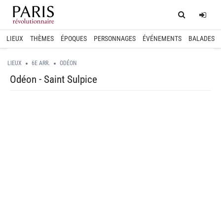
Home
Log
LIEUX
THÈMES
ÉPOQUES
PERSONNAGES
ÉVÉNEMENTS
BALADES
LIEUX
6E ARR.
ODÉON
Odéon - Saint Sulpice
spinner.loading