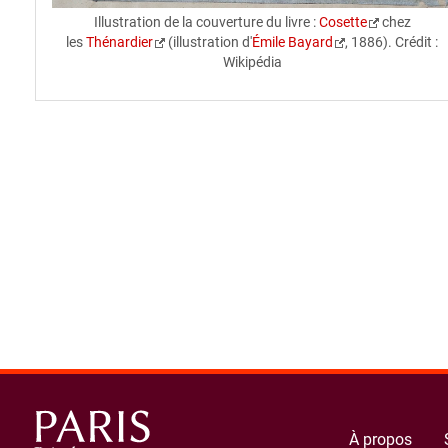
Illustration de la couverture du livre :
Cosette
chez
les
Thénardier
(illustration d'
Émile Bayard
, 1886). Crédit :
Wikipédia
spinner.loading
À propos