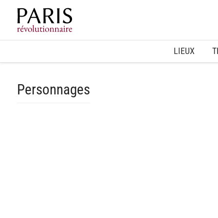
Home
LIEUX
T
Personnages
spinner.loading