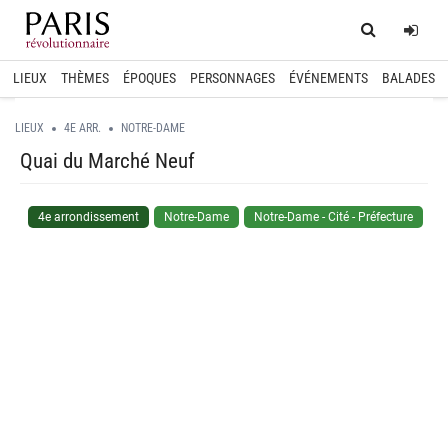
Home
Log
LIEUX
THÈMES
ÉPOQUES
PERSONNAGES
ÉVÉNEMENTS
BALADES
LIEUX
4E ARR.
NOTRE-DAME
Quai du Marché Neuf
4e arrondissement
Notre-Dame
Notre-Dame - Cité - Préfecture
spinner.loading