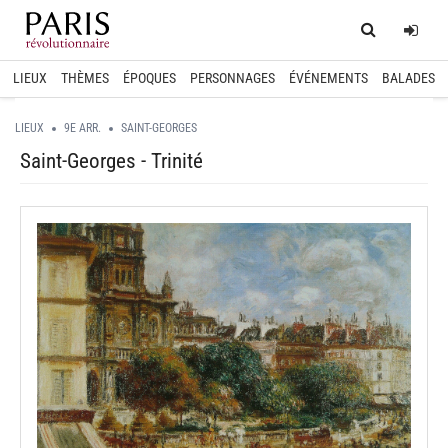
Home
Log
LIEUX
THÈMES
ÉPOQUES
PERSONNAGES
ÉVÉNEMENTS
BALADES
LIEUX
9E ARR.
SAINT-GEORGES
Saint-Georges - Trinité