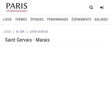
Home
Log
LIEUX
THÈMES
ÉPOQUES
PERSONNAGES
ÉVÉNEMENTS
BALADES
LIEUX
4E ARR.
SAINT-GERVAIS
Saint Gervais - Marais
spinner.loading