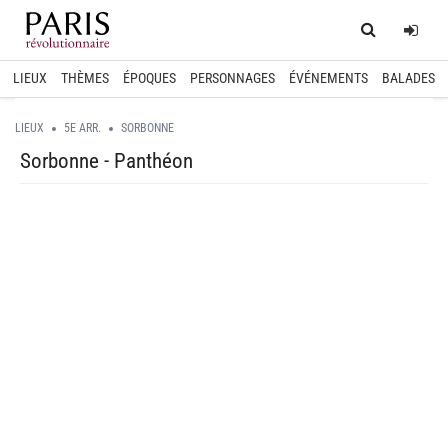
Home
Log
LIEUX
THÈMES
ÉPOQUES
PERSONNAGES
ÉVÉNEMENTS
BALADES
LIEUX
5E ARR.
SORBONNE
Sorbonne - Panthéon
spinner.loading