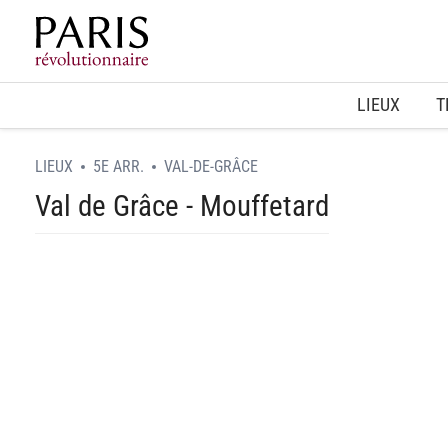
Home
LIEUX
T
LIEUX
5E ARR.
VAL-DE-GRÂCE
Val de Grâce - Mouffetard
spinner.loading