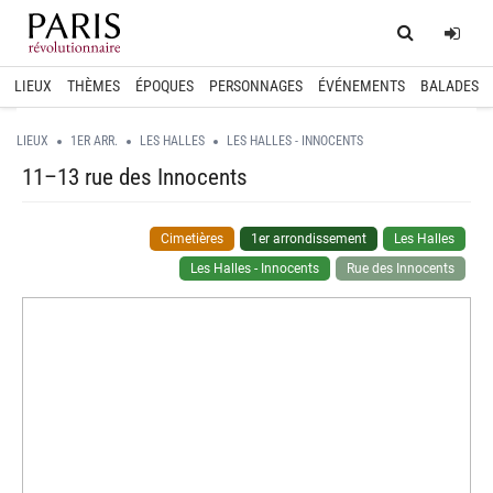
Home
Log
LIEUX
THÈMES
ÉPOQUES
PERSONNAGES
ÉVÉNEMENTS
BALADES
LIEUX
1ER ARR.
LES HALLES
LES HALLES - INNOCENTS
11–13 rue des Innocents
Cimetières
1er arrondissement
Les Halles
Les Halles - Innocents
Rue des Innocents