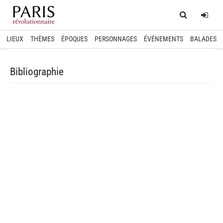
Home
Log
LIEUX
THÈMES
ÉPOQUES
PERSONNAGES
ÉVÉNEMENTS
BALADES
Bibliographie
spinner.loading