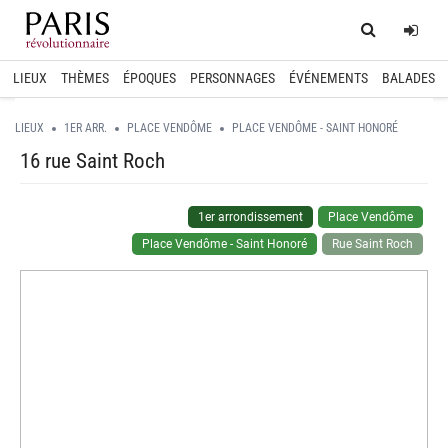
Home
Log
LIEUX
THÈMES
ÉPOQUES
PERSONNAGES
ÉVÉNEMENTS
BALADES
LIEUX
1ER ARR.
PLACE VENDÔME
PLACE VENDÔME - SAINT HONORÉ
16 rue Saint Roch
1er arrondissement
Place Vendôme
Place Vendôme - Saint Honoré
Rue Saint Roch