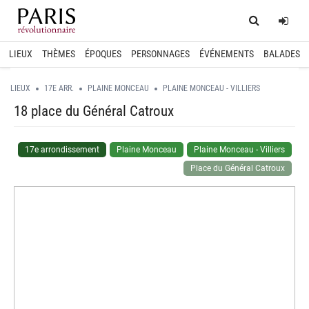
Home
Log
LIEUX
THÈMES
ÉPOQUES
PERSONNAGES
ÉVÉNEMENTS
BALADES
LIEUX
17E ARR.
PLAINE MONCEAU
PLAINE MONCEAU - VILLIERS
18 place du Général Catroux
17e arrondissement
Plaine Monceau
Plaine Monceau - Villiers
Place du Général Catroux