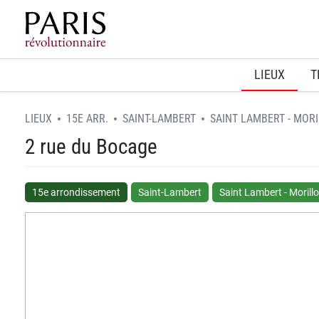
Home
LIEUX
T
LIEUX
15E ARR.
SAINT-LAMBERT
SAINT LAMBERT - MOR
2 rue du Bocage
15e arrondissement
Saint-Lambert
Saint Lambert - Morill