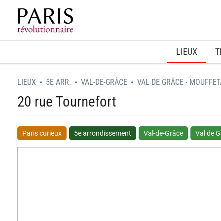
Home
LIEUX
T
LIEUX
5E ARR.
VAL-DE-GRÂCE
VAL DE GRÂCE - MOUFFE
20 rue Tournefort
Paris curieux
5e arrondissement
Val-de-Grâce
Val de G