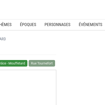
HÈMES
ÉPOQUES
PERSONNAGES
ÉVÉNEMENTS
TARD
râce - Mouffetard
Rue Tournefort