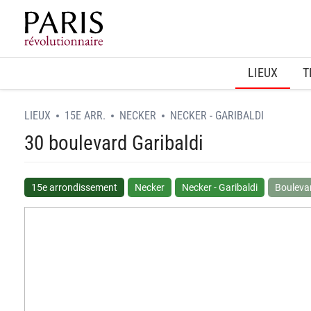
Home
LIEUX
T
LIEUX
15E ARR.
NECKER
NECKER - GARIBALDI
30 boulevard Garibaldi
15e arrondissement
Necker
Necker - Garibaldi
Boulevar