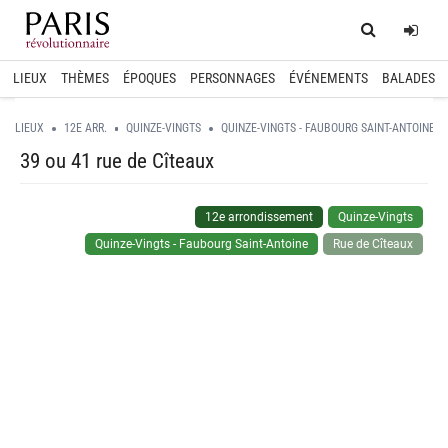
Home
Log
LIEUX
THÈMES
ÉPOQUES
PERSONNAGES
ÉVÉNEMENTS
BALADES
LIEUX
12E ARR.
QUINZE-VINGTS
QUINZE-VINGTS - FAUBOURG SAINT-ANTOINE
39 ou 41 rue de Cîteaux
12e arrondissement
Quinze-Vingts
Quinze-Vingts - Faubourg Saint-Antoine
Rue de Cîteaux
spinner.loading