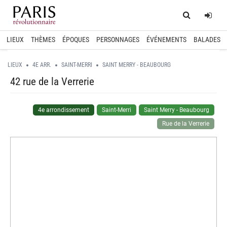
Home
Log
LIEUX
THÈMES
ÉPOQUES
PERSONNAGES
ÉVÉNEMENTS
BALADES
LIEUX
4E ARR.
SAINT-MERRI
SAINT MERRY - BEAUBOURG
42 rue de la Verrerie
4e arrondissement
Saint-Merri
Saint Merry - Beaubourg
Rue de la Verrerie