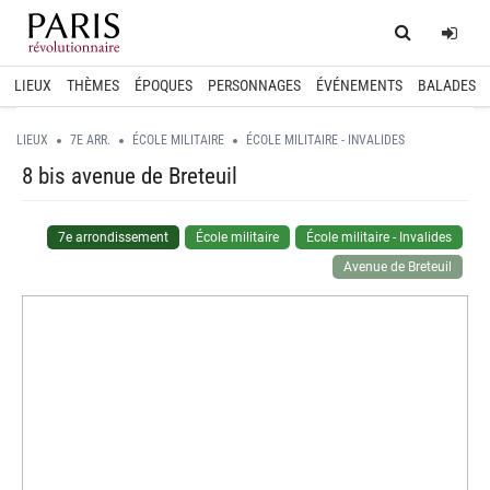
Home
Log
LIEUX
THÈMES
ÉPOQUES
PERSONNAGES
ÉVÉNEMENTS
BALADES
LIEUX
7E ARR.
ÉCOLE MILITAIRE
ÉCOLE MILITAIRE - INVALIDES
8 bis avenue de Breteuil
7e arrondissement
École militaire
École militaire - Invalides
Avenue de Breteuil