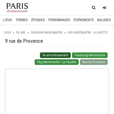
Home
Log
LIEUX
THÈMES
ÉPOQUES
PERSONNAGES
ÉVÉNEMENTS
BALADES
LIEUX
9E ARR.
FAUBOURG-MONTMARTRE
FBG MONTMARTRE - LA FAYETTE
9 rue de Provence
9e arrondissement
Faubourg-Montmartre
Fbg Montmartre - La Fayette
Rue de Provence