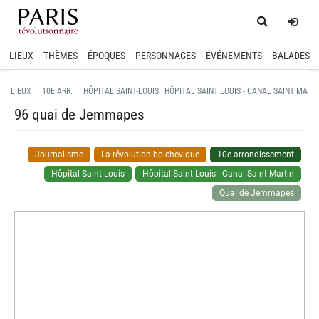
Home
Log
LIEUX
THÈMES
ÉPOQUES
PERSONNAGES
ÉVÉNEMENTS
BALADES
LIEUX
10E ARR.
HÔPITAL SAINT-LOUIS
HÔPITAL SAINT LOUIS - CANAL SAINT MART
96 quai de Jemmapes
Journalisme
La révolution bolchevique
10e arrondissement
Hôpital Saint-Louis
Hôpital Saint Louis - Canal Saint Martin
Quai de Jemmapes