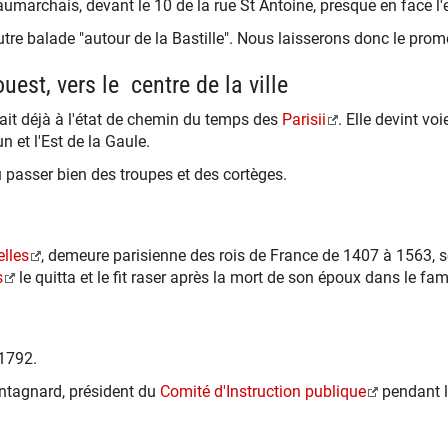
umarchais, devant le 10 de la rue St Antoine, presque en face l'en
autre balade "autour de la Bastille". Nous laisserons donc le prome
uest, vers le centre de la ville
tait déjà à l'état de chemin du temps des
Parisii
. Elle devint v
n et l'Est de la Gaule.
a vu passer bien des troupes et des cortèges.
elles
, demeure parisienne des rois de France de 1407 à 1563, s
s
le quitta et le fit raser après la mort de son époux dans le f
 1792.
ntagnard, président du
Comité d'Instruction publique
pendant la