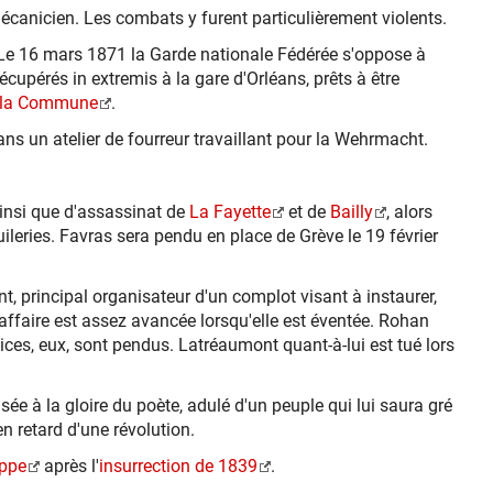
mécanicien. Les combats y furent particulièrement violents.
. Le 16 mars 1871 la Garde nationale Fédérée s'oppose à
écupérés in extremis à la gare d'Orléans, prêts à être
la Commune
.
dans un atelier de fourreur travaillant pour la Wehrmacht.
ainsi que d'assassinat de
La Fayette
et de
Bailly
, alors
leries. Favras sera pendu en place de Grève le 19 février
nt, principal organisateur d'un complot visant à instaurer,
affaire est assez avancée lorsqu'elle est éventée. Rohan
lices, eux, sont pendus. Latréaumont quant-à-lui est tué lors
 à la gloire du poète, adulé d'un peuple qui lui saura gré
n retard d'une révolution.
ippe
après l'
insurrection de 1839
.