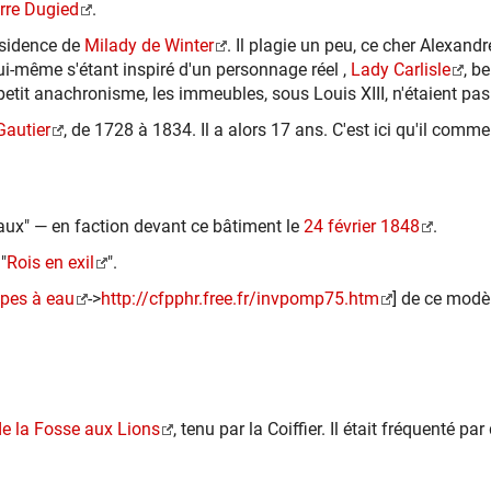
rre Dugied
.
ésidence de
Milady de Winter
. Il plagie un peu, ce cher Alexand
lui-même s'étant inspiré d'un personnage réel ,
Lady Carlisle
, b
it anachronisme, les immeubles, sous Louis XIII, n'étaient pa
Gautier
, de 1728 à 1834. Il a alors 17 ans. C'est ici qu'il com
aux" — en faction devant ce bâtiment le
24 février 1848
.
"
Rois en exil
".
pes à eau
->
http://cfpphr.free.fr/invpomp75.htm
] de ce modè
de la Fosse aux Lions
, tenu par la Coiffier. Il était fréquenté 