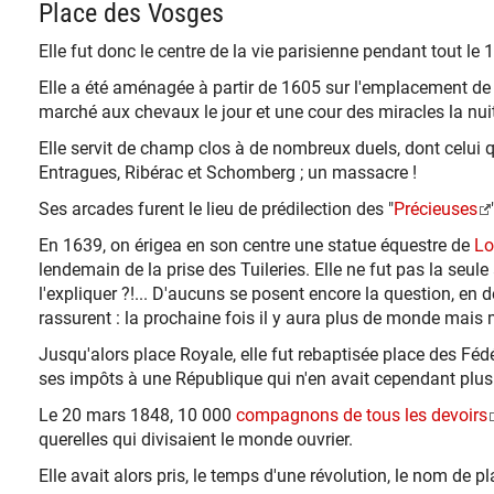
Place des Vosges
Elle fut donc le centre de la vie parisienne pendant tout le 
Elle a été aménagée à partir de 1605 sur l'emplacement de l
marché aux chevaux le jour et une cour des miracles la nuit
Elle servit de champ clos à de nombreux duels, dont celui 
Entragues, Ribérac et Schomberg ; un massacre !
Ses arcades furent le lieu de prédilection des "
Précieuses
En 1639, on érigea en son centre une statue équestre de
Lo
lendemain de la prise des Tuileries. Elle ne fut pas la seul
l'expliquer ?!... D'aucuns se posent encore la question, en 
rassurent : la prochaine fois il y aura plus de monde mais 
Jusqu'alors place Royale, elle fut rebaptisée place des Fédér
ses impôts à une République qui n'en avait cependant plu
Le 20 mars 1848, 10 000
compagnons de tous les devoirs
querelles qui divisaient le monde ouvrier.
Elle avait alors pris, le temps d'une révolution, le nom de