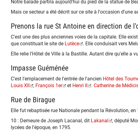
Notre balade partira aujourd'hui du pied de la statue de Bea
Mais ce secteur a été décrit sur ce site à l'occasion d'une 
Prenons la rue St Antoine en direction de l'o
C'est une des plus anciennes voies de la capitale. Elle exis
que constituait le site de
Lutèce
. Elle conduisait vers Melu
Elle relie l'Hôtel de Ville à la Bastille. Autant dire qu'elle 
Impasse Guéménée
C'est l'emplacement de l'entrée de l'ancien
Hôtel des Tourn
Louis XII
,
François 1er
et
Henri II
.
Catherine de Médici
Rue de Birague
Elle fut rebaptisée rue Nationale pendant la Révolution, en
10 : Demeure de Joseph Lacanal, dit
Lakanal
, député Mo
lycées de l'époque, en 1795.