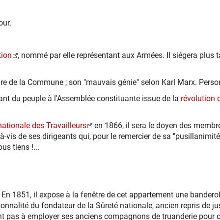
our.
ion
, nommé par elle représentant aux Armées. Il siégera plus 
mbre de la Commune ; son "mauvais génie" selon Karl Marx. Perso
ntant du peuple à l'Assemblée constituante issue de la
révolution 
nationale des Travailleurs
en 1866, il sera le doyen des memb
-à-vis de ses dirigeants qui, pour le remercier de sa "pusillanimit
s tiens !...
. En 1851, il expose à la fenêtre de cet appartement une banderol
onnalité du fondateur de la Sûreté nationale, ancien repris de ju
tant pas à employer ses anciens compagnons de truanderie pour ce