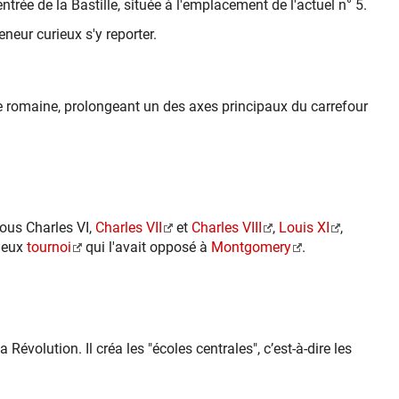
trée de la Bastille, située à l'emplacement de l'actuel n° 5.
neur curieux s'y reporter.
oie romaine, prolongeant un des axes principaux du carrefour
ous Charles VI,
Charles VII
et
Charles VIII
,
Louis XI
,
ameux
tournoi
qui l'avait opposé à
Montgomery
.
 Révolution. Il créa les "écoles centrales", c’est-à-dire les