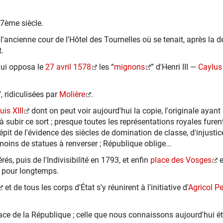
17ème siècle.
'ancienne cour de l'Hôtel des Tournelles où se tenait, après la d
.
qui opposa le
27 avril 1578
les “
mignons
” d'Henri III —
Caylus
", ridiculisées par
Molière
.
uis XIII
dont on peut voir aujourd'hui la copie, l'originale ayant 
e à subir ce sort ; presque toutes les représentations royales fur
dépit de l'évidence des siècles de domination de classe, d'injusti
moins de statues à renverser ; République oblige...
és, puis de l'Indivisibilité en 1793, et enfin
place des Vosges
e
s pour longtemps.
et de tous les corps d'État s'y réunirent à l'initiative d'
Agricol Pe
 place de la République ; celle que nous connaissons aujourd'hui 