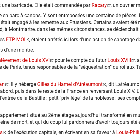
t une barricade. Elle était commandée par
Racary
, un ouvrier 
mée en parc à canons. Y sont entreposées une centaine de pièces
'était engagé à les remettre aux Prussiens. Certains avaient été r
ard, à Montmartre, dans les mêmes circonstances, se déclenchait
des
FTP-MOI
, étaient arrêtés ici lors d'une action de sabotage 
es d'une montre.
enlèvement de Louis XVI
pour le compte du futur
Louis XVIII
, 
e Paris, tenus responsables de la "séquestration" du roi aux Tui
han
. Il y héberge
Gilles du Hamel d'Atréaumont
, dit Latréaumo
ord, puis dans le reste de la France en renversant Louis XIV. L'
ntrée de la Bastille : petit "privilège" de la noblesse ; ses comp
ppartement situé au 2ème étage aujourd'hui transformé en musée
ine de mort, et qui du coup lui pardonnera d'avoir toujours été e
s
de l'exécution capitale, en écrivant en sa faveur à
Louis-Phil