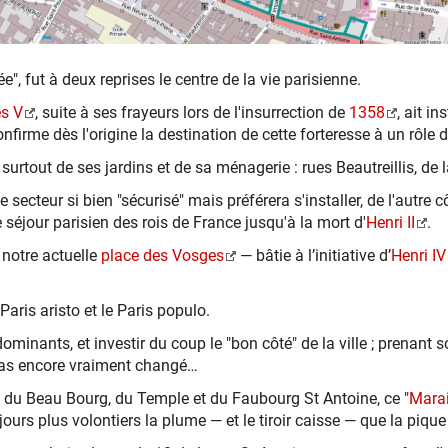
", fut à deux reprises le centre de la vie parisienne.
es V
, suite à ses frayeurs lors de l'insurrection de
1358
, ait in
onfirme dès l'origine la destination de cette forteresse à un rôle 
 surtout de ses jardins et de sa ménagerie : rues Beautreillis, de 
ce secteur si bien "sécurisé" mais préférera s'installer, de l'autre 
e séjour parisien des rois de France jusqu'à la mort d'
Henri II
.
 notre actuelle
place des Vosges
— bâtie à l’initiative d’
Henri IV
Paris aristo et le Paris populo.
dominants, et investir du coup le "bon côté" de la ville ; prenant 
 pas encore vraiment changé…
ers du Beau Bourg, du Temple et du Faubourg St Antoine, ce "
Mara
jours plus volontiers la plume — et le tiroir caisse — que la pique