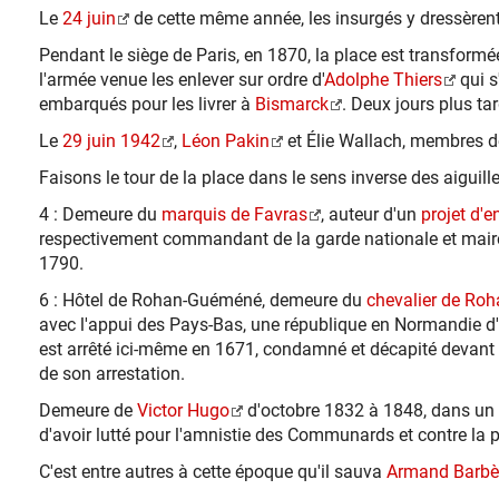
Le
24 juin
de cette même année, les insurgés y dressèren
Pendant le siège de Paris, en 1870, la place est transfor
l'armée venue les enlever sur ordre d'
Adolphe Thiers
qui s
embarqués pour les livrer à
Bismarck
. Deux jours plus t
Le
29 juin 1942
,
Léon Pakin
et Élie Wallach, membres 
Faisons le tour de la place dans le sens inverse des aiguill
4 : Demeure du
marquis de Favras
, auteur d'un
projet d'
respectivement commandant de la garde nationale et maire d
1790.
6 : Hôtel de Rohan-Guéméné, demeure du
chevalier de Ro
avec l'appui des Pays-Bas, une république en Normandie d'ab
est arrêté ici-même en 1671, condamné et décapité devant l'e
de son arrestation.
Demeure de
Victor Hugo
d'octobre 1832 à 1848, dans un a
d'avoir lutté pour l'amnistie des Communards et contre la pe
C'est entre autres à cette époque qu'il sauva
Armand Barbè