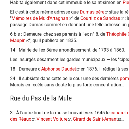
Habita également dans cet immeuble le saint-simonien
Pie
Et c'est à cette même adresse que
Dumas père
situe la r
"
Mémoires de Mr. d'Artagnan
" de
Courtilz de Sandras
; 
passage Dumas commet en donnant une telle adresse un pet
6 bis : Demeure, chez ses parents à l'ex n° 8, de
Théophile 
Maupin
", qu'il publiera en 1835.
14 : Mairie de l'ex 8ème arrondissement, de 1793 à 1860.
Les insurgés désarment les gardes municipaux — les "cipe
18 : Demeure d'
Alphonse Daudet
en 1876. Il rédige là ses 
24 : Il subsiste dans cette belle cour une des dernières
pom
Marais en recèle sans doute la plus forte concentration…
Rue du Pas de la Mule
3 : À l'autre bout de la rue se trouvait vers 1645 le
cabaret 
des Réaux
,
Vincent Voiture
,
Girard de Saint-Amant
…