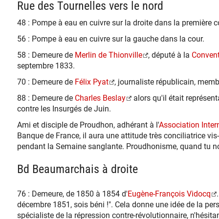
Rue des Tournelles vers le nord
48 : Pompe à eau en cuivre sur la droite dans la première c
56 : Pompe à eau en cuivre sur la gauche dans la cour.
58 : Demeure de
Merlin de Thionville
, député à la
Convent
septembre 1833.
70 : Demeure de
Félix Pyat
, journaliste républicain, me
88 : Demeure de
Charles Beslay
alors qu'il était représe
contre les Insurgés de Juin.
Ami et disciple de Proudhon, adhérant à l'
Association Inter
Banque de France, il aura une attitude très conciliatrice vis
pendant la Semaine sanglante. Proudhonisme, quand tu nou
Bd Beaumarchais à droite
76 : Demeure, de 1850 à 1854 d'
Eugène-François Vidocq
décembre 1851, sois béni !". Cela donne une idée de la pers
spécialiste de la répression contre-révolutionnaire, n'hési