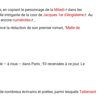
re, en copiant le personnage de la
Miledi
dans les
elle intrigante de la cour de
Jacques 1er d'Angleterre
. Au
s encore
numérotés
…
mence la rédaction de son premier roman, "
Melle de
le — à roue — dans Paris ; 93 recensées à ce jour. Le
par de nombreux écrivains et poètes, parmi lesquels
Tallemant