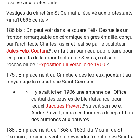
réservé aux protestants.
Vestiges du cimetière St Germain, réservé aux protestants
<img10695|center>
186 bis : On peut voir dans le square Félix Desruelles un
fronton remarquable de céramique en grès émaillé, conçu
par l’architecte Charles Risler et réalisé par le sculpteur
Jules-Félix Coutan
; en fait un panneau publicitaire pour
les produits de la manufacture de Sèvres, réalisé à
l'occasion de l'
Exposition universelle de 1900
.
175 : Emplacement du Cimetière des lépreux, jouxtant au
moyen âge la maladrerie Saint Germain.
Il y avait ici en 1906 une antenne de l’Office
central des œuvres de bienfaisance, pour
lequel
Jacques Prévert
suivait son père,
André Prévert, dans ses tournées de répartition
des aumônes aux pauvres.
188 : Emplacement, de 1368 à 1630, du Moulin de St
Germain ; moulin à vent qui deviendra "moulin des Saints-