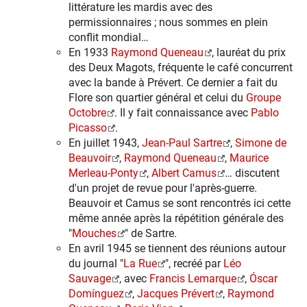
littérature les mardis avec des
permissionnaires ; nous sommes en plein
conflit mondial…
En 1933
Raymond Queneau
, lauréat du prix
des Deux Magots, fréquente le café concurrent
avec la bande à Prévert. Ce dernier a fait du
Flore son quartier général et celui du
Groupe
Octobre
. Il y fait connaissance avec
Pablo
Picasso
.
En juillet 1943,
Jean-Paul Sartre
,
Simone de
Beauvoir
,
Raymond Queneau
,
Maurice
Merleau-Ponty
,
Albert Camus
… discutent
d'un projet de revue pour l'après-guerre.
Beauvoir et Camus se sont rencontrés ici cette
même année après la répétition générale des
"
Mouches
" de Sartre.
En avril 1945 se tiennent des réunions autour
du journal "
La Rue
", recréé par
Léo
Sauvage
, avec
Francis Lemarque
,
Óscar
Domínguez
,
Jacques Prévert
,
Raymond