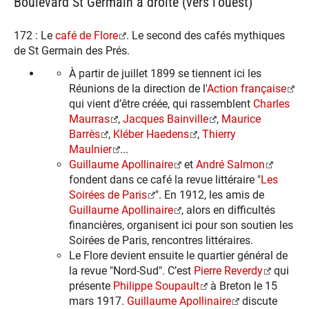
Boulevard St Germain à droite (vers l'ouest)
172 : Le
café de Flore
. Le second des cafés mythiques
de St Germain des Prés.
À partir de juillet 1899 se tiennent ici les
Réunions de la direction de l'
Action française
qui vient d’être créée, qui rassemblent
Charles
Maurras
,
Jacques Bainville
,
Maurice
Barrès
,
Kléber Haedens
,
Thierry
Maulnier
...
Guillaume Apollinaire
et
André Salmon
fondent dans ce café la revue littéraire "
Les
Soirées de Paris
". En 1912, les amis de
Guillaume Apollinaire
, alors en difficultés
financières, organisent ici pour son soutien les
Soirées de Paris, rencontres littéraires.
Le Flore devient ensuite le quartier général de
la revue "Nord-Sud". C’est
Pierre Reverdy
qui
présente
Philippe Soupault
à Breton le 15
mars 1917.
Guillaume Apollinaire
discute