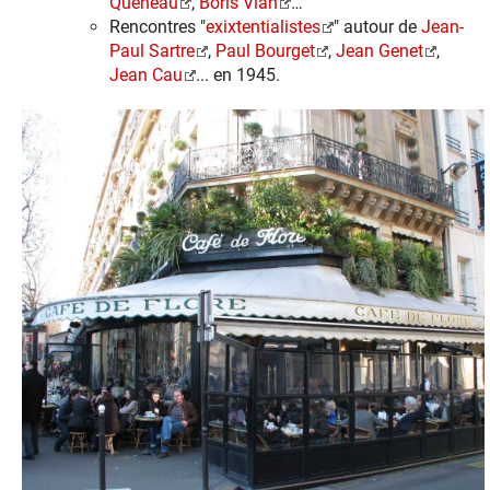
Queneau
,
Boris Vian
…
Rencontres "
exixtentialistes
" autour de
Jean-
Paul Sartre
,
Paul Bourget
,
Jean Genet
,
Jean Cau
... en 1945.