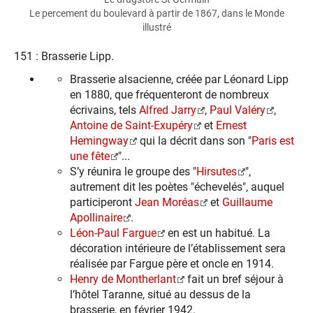
Le percement du boulevard à partir de 1867, dans le Monde
illustré
151 : Brasserie Lipp.
Brasserie alsacienne, créée par Léonard Lipp
en 1880, que fréquenteront de nombreux
écrivains, tels
Alfred Jarry
,
Paul Valéry
,
Antoine de Saint-Exupéry
et
Ernest
Hemingway
qui la décrit dans son "
Paris est
une fête
"...
S’y réunira le groupe des "
Hirsutes
",
autrement dit les poètes "échevelés", auquel
participeront
Jean Moréas
et
Guillaume
Apollinaire
.
Léon-Paul Fargue
en est un habitué. La
décoration intérieure de l’établissement sera
réalisée par Fargue père et oncle en 1914.
Henry de Montherlant
fait un bref séjour à
l’hôtel Taranne, situé au dessus de la
brasserie, en février 1942.