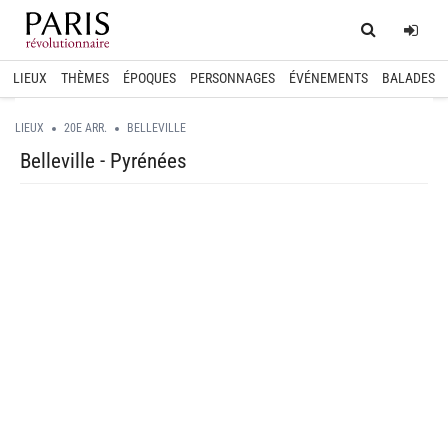
Home
Log
LIEUX
THÈMES
ÉPOQUES
PERSONNAGES
ÉVÉNEMENTS
BALADES
LIEUX
20E ARR.
BELLEVILLE
Belleville - Pyrénées
spinner.loading