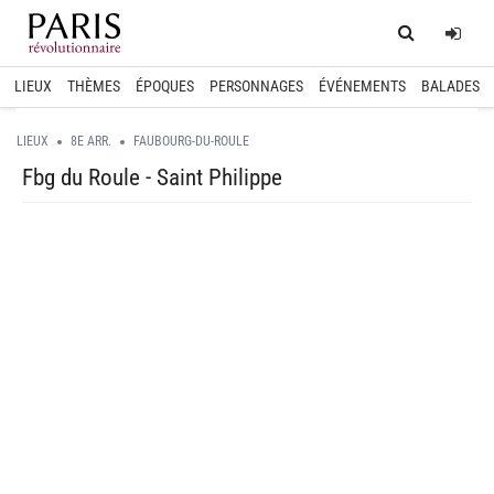
Home
Log
LIEUX
THÈMES
ÉPOQUES
PERSONNAGES
ÉVÉNEMENTS
BALADES
LIEUX
8E ARR.
FAUBOURG-DU-ROULE
Fbg du Roule - Saint Philippe
spinner.loading