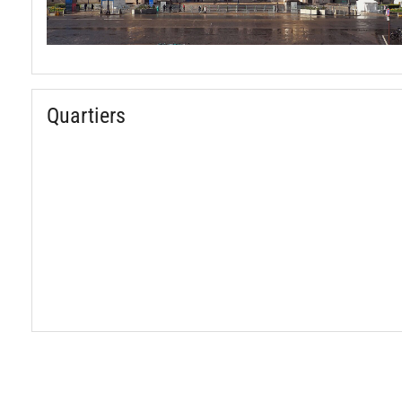
Quartiers
spinner.loading
spinner.loading