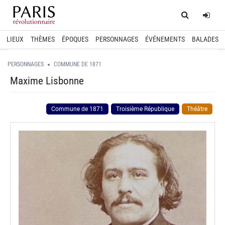
Home
Log
LIEUX
THÈMES
ÉPOQUES
PERSONNAGES
ÉVÉNEMENTS
BALADES
PERSONNAGES
COMMUNE DE 1871
Maxime Lisbonne
Commune de 1871
Troisième République
Théâtre