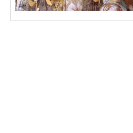
spinner.loading
spinner.loading