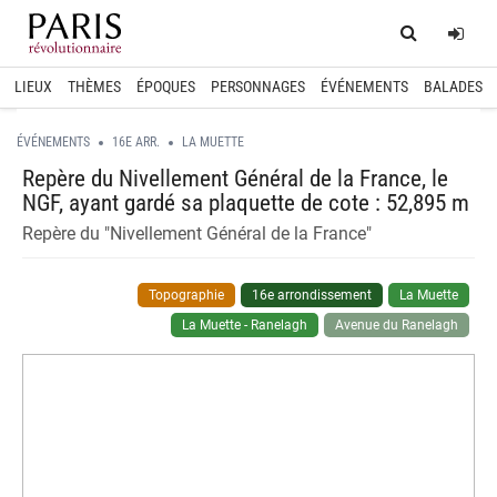
Home
Log
LIEUX
THÈMES
ÉPOQUES
PERSONNAGES
ÉVÉNEMENTS
BALADES
ÉVÉNEMENTS
16E ARR.
LA MUETTE
Repère du Nivellement Général de la France, le
NGF, ayant gardé sa plaquette de cote : 52,895 m
Repère du "Nivellement Général de la France"
Topographie
16e arrondissement
La Muette
La Muette - Ranelagh
Avenue du Ranelagh