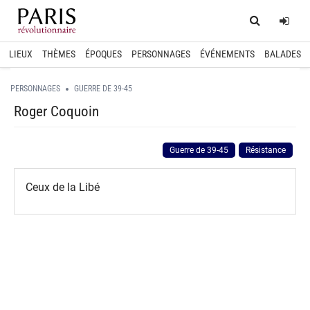
Home
Log
LIEUX
THÈMES
ÉPOQUES
PERSONNAGES
ÉVÉNEMENTS
BALADES
PERSONNAGES
GUERRE DE 39-45
Roger Coquoin
Guerre de 39-45
Résistance
Ceux de la Libé
spinner.loading