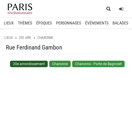
Home
Log
LIEUX
THÈMES
ÉPOQUES
PERSONNAGES
ÉVÉNEMENTS
BALADES
LIEUX
20E ARR.
CHARONNE
Rue Ferdinand Gambon
20e arrondissement
Charonne
Charonne - Porte de Bagnolet
spinner.loading