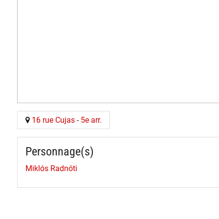
16 rue Cujas
-
5e arr.
Personnage(s)
Miklós Radnóti