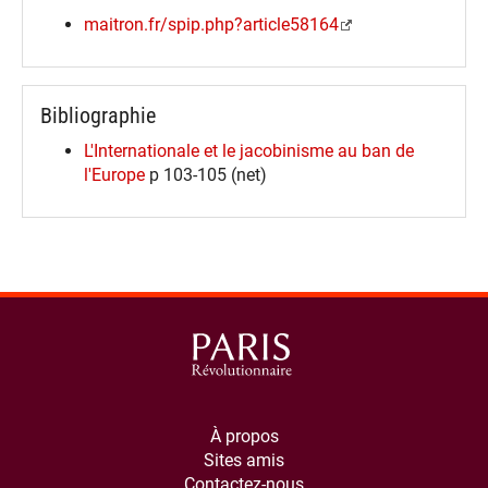
maitron.fr/spip.php?article58164
Bibliographie
L'Internationale et le jacobinisme au ban de
l'Europe
p 103-105 (net)
À propos
Sites amis
Contactez-nous