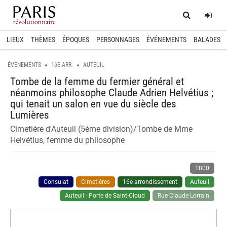
Home
Log
LIEUX
THÈMES
ÉPOQUES
PERSONNAGES
ÉVÉNEMENTS
BALADES
ÉVÉNEMENTS
16E ARR.
AUTEUIL
Tombe de la femme du fermier général et
néanmoins philosophe Claude Adrien Helvétius ;
qui tenait un salon en vue du siècle des
Lumières
Cimetière d'Auteuil (5ème division)/Tombe de Mme
Helvétius, femme du philosophe
1800
Consulat
Cimetières
16e arrondissement
Auteuil
Auteuil - Porte de Saint-Cloud
Rue Claude Lorrain