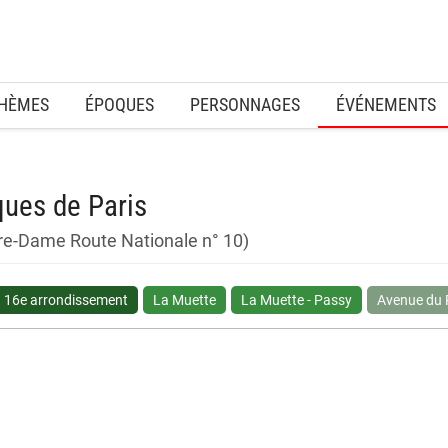
HÈMES
ÉPOQUES
PERSONNAGES
ÉVÉNEMENTS
ques de Paris
tre-Dame Route Nationale n° 10)
16e arrondissement
La Muette
La Muette - Passy
Avenue du 