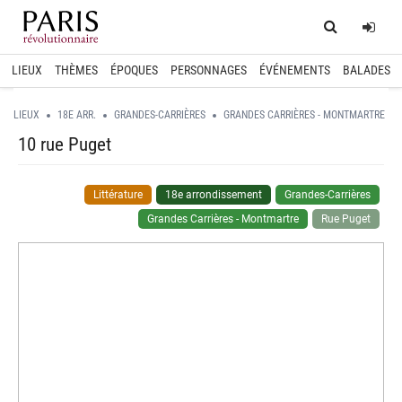
Home
Log
LIEUX
THÈMES
ÉPOQUES
PERSONNAGES
ÉVÉNEMENTS
BALADES
LIEUX
18E ARR.
GRANDES-CARRIÈRES
GRANDES CARRIÈRES - MONTMARTRE
10 rue Puget
Littérature
18e arrondissement
Grandes-Carrières
Grandes Carrières - Montmartre
Rue Puget