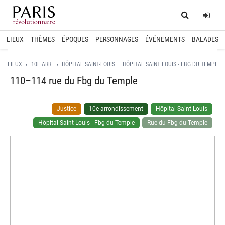
Home
Log
LIEUX
THÈMES
ÉPOQUES
PERSONNAGES
ÉVÉNEMENTS
BALADES
LIEUX
10E ARR.
HÔPITAL SAINT-LOUIS
HÔPITAL SAINT LOUIS - FBG DU TEMPLE
110–114 rue du Fbg du Temple
Justice
10e arrondissement
Hôpital Saint-Louis
Hôpital Saint Louis - Fbg du Temple
Rue du Fbg du Temple