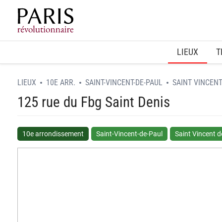
Home
LIEUX
T
LIEUX
10E ARR.
SAINT-VINCENT-DE-PAUL
SAINT VINCENT
125 rue du Fbg Saint Denis
10e arrondissement
Saint-Vincent-de-Paul
Saint Vincent d