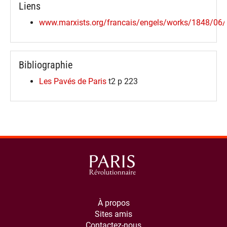
Liens
www.marxists.org/francais/engels/works/1848/06
Bibliographie
Les Pavés de Paris
t2 p 223
À propos
Sites amis
Contactez-nous