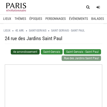
Home
Log
LIEUX
THÈMES
ÉPOQUES
PERSONNAGES
ÉVÉNEMENTS
BALADES
LIEUX
4E ARR.
SAINT-GERVAIS
SAINT GERVAIS - SAINT PAUL
24 rue des Jardins Saint Paul
4e arrondissement
Saint-Gervais
Saint Gervais - Saint Paul
Rue des Jardins Saint Paul